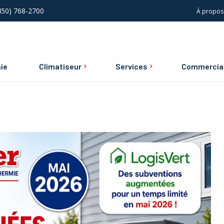
(450) 768-2700
À propos
ie
Climatiseur
Services
Commercia
Climatiseur central
Installations, réparatio
Service d’urgence
Climatiseur mural
entretien commerciaux
Entretien et réparation
résidentielle
Construction neuve