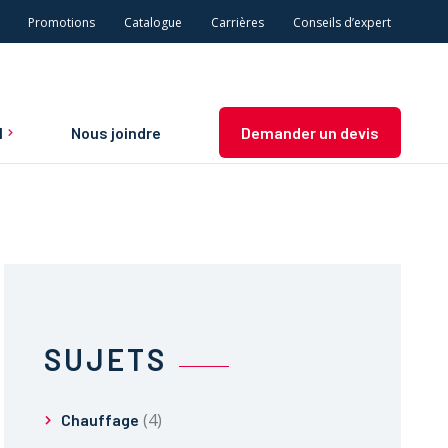
Promotions
Catalogue
Carrières
Conseils d’expert
l
Nous joindre
Demander un devis
n et
SUJETS
(4)
Chauffage