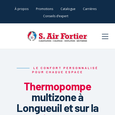
À propos
Promotions
Catalogue
Carrières
Conseils d’expert
LE CONFORT PERSONNALISÉ
POUR CHAQUE ESPACE
Thermopompe
multizone à
Longueuil et sur la