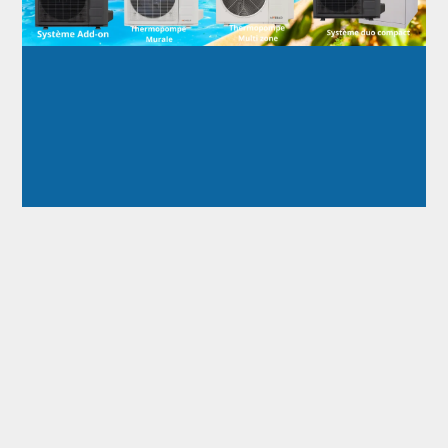
Beloeil
Boucherville
Brossard
Carignan
Chambly
Greenfield Park