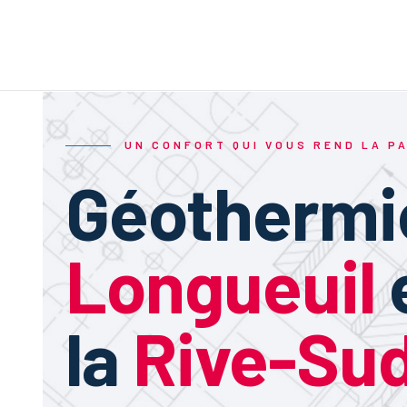
The
UN CONFORT QUI VOUS REND LA P
Géothermi
Longueuil
la
Rive-Su