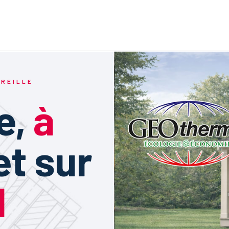
rmopompe
Fournaise
Géothermie
Climatiseur
Services
AREILLE
e,
à
et sur
d