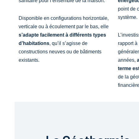
sanitaire pour l’ensemble de la maison.
énergéti
point de 
système.
Disponible en configurations horizontale,
verticale ou à écoulement par le bas, elle
s’adapte facilement à différents types
L’investi
d’habitations
, qu’il s’agisse de
rapport à
constructions neuves ou de bâtiments
générale
existants.
années,
terme es
de la géo
financiè