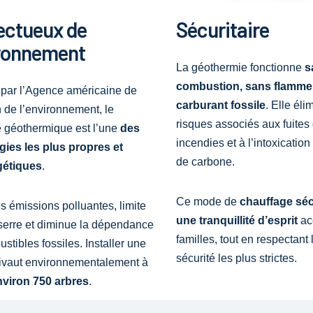
ectueux de
Sécuritaire
ironnement
La géothermie fonctionne
s
combustion, sans flamme
par l’Agence américaine de
carburant fossile
. Elle éli
n de l’environnement, le
risques associés aux fuites
 géothermique est l’une
des
incendies et à l’intoxicati
gies les plus propres et
de carbone.
gétiques
.
Ce mode de
chauffage sécu
les émissions polluantes, limite
une tranquillité d’esprit
ac
e serre et diminue la dépendance
familles, tout en respectant
stibles fossiles. Installer une
sécurité les plus strictes.
uivaut environnementalement à
nviron 750 arbres
.