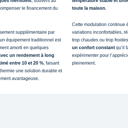
ques mensuels
, souvent au
température stable et uni
compenser le financement du
toute la maison.
Cette modulation continue é
ssement supplémentaire par
variations inconfortables, r
 un équipement traditionnel est
trop chaudes ou trop froides
ment amorti en quelques
un confort constant
qu’il 
avec un rendement à long
expérimenter pour l’appréci
timé entre 10 et 20 %
, faisant
pleinement.
thermie une solution durable et
rement avantageuse.