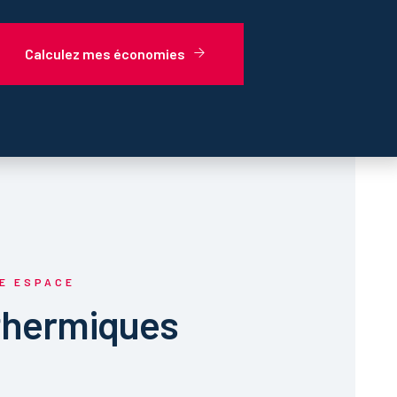
Calculez mes économies
E ESPACE
hermiques