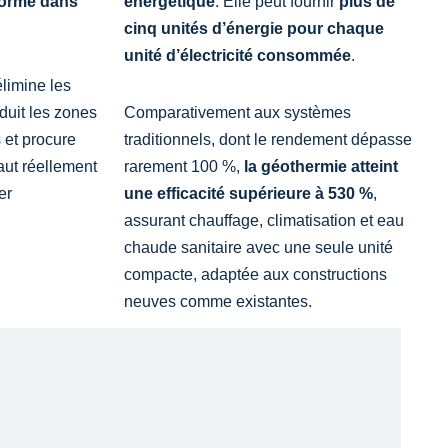
forme dans
énergétique
. Elle peut fournir
plus de
cinq unités d’énergie pour chaque
unité d’électricité consommée
.
limine les
éduit les zones
Comparativement aux systèmes
 et procure
traditionnels, dont le rendement dépasse
faut réellement
rarement 100 %,
la géothermie atteint
er
une efficacité supérieure à 530 %
,
assurant chauffage, climatisation et eau
chaude sanitaire avec une seule unité
compacte, adaptée aux constructions
neuves comme existantes.