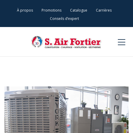
bandar togel
situs togel
link slot
link slot
situs togel
slot 4d
toto
À propos
Promotions
Catalogue
Carrières
Conseils d’expert