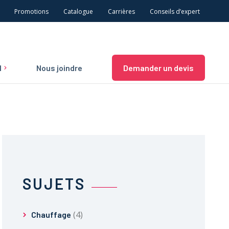
Promotions
Catalogue
Carrières
Conseils d’expert
l
Nous joindre
Demander un devis
n et
SUJETS
(4)
Chauffage