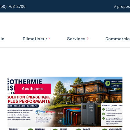
(450) 768-2700
À propos
ie
Climatiseur
Services
Commercia
Climatiseur central
Installations, réparatio
Service d’urgence
Climatiseur mural
entretien commerciaux
Entretien et réparation
résidentielle
Construction neuve
Géothermie