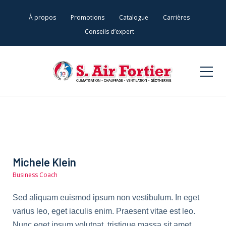
À propos
Promotions
Catalogue
Carrières
Conseils d’expert
Michele Klein
Business Coach
Sed aliquam euismod ipsum non vestibulum. In eget
varius leo, eget iaculis enim. Praesent vitae est leo.
Nunc eget ipsum volutpat, tristique massa sit amet,