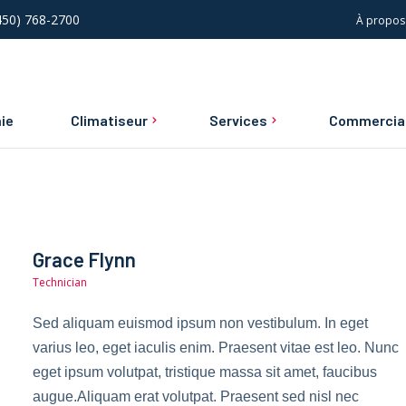
(450) 768-2700
À propos
ie
Climatiseur
Services
Commercia
Climatiseur central
Installations, réparatio
Service d’urgence
Climatiseur mural
entretien commerciaux
Entretien et réparation
résidentielle
Construction neuve
Grace Flynn
Technician
Sed aliquam euismod ipsum non vestibulum. In eget
varius leo, eget iaculis enim. Praesent vitae est leo. Nunc
eget ipsum volutpat, tristique massa sit amet, faucibus
augue.Aliquam erat volutpat. Praesent sed nisl nec