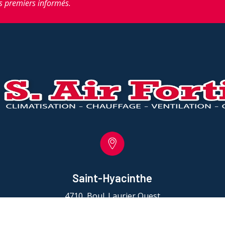
s premiers informés.
Saint-Hyacinthe
4710, Boul. Laurier Ouest
Saint-Hyacinthe, QC J2S 3V2