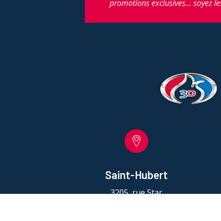
promotions exclusives… soyez le
Saint-Hubert
3205, rue Star
Saint-Hubert, QC J3Y 3W5