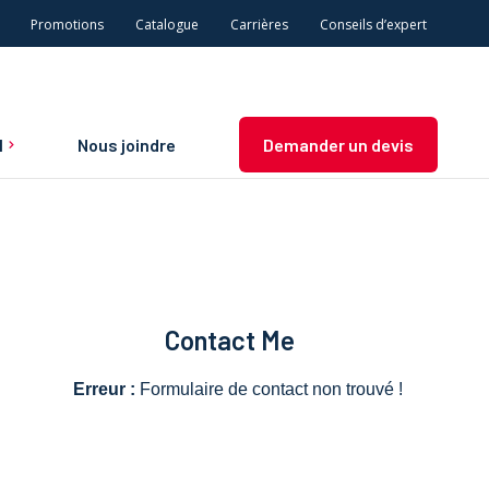
Promotions
Catalogue
Carrières
Conseils d’expert
l
Nous joindre
Demander un devis
n et
Contact Me
Erreur :
Formulaire de contact non trouvé !