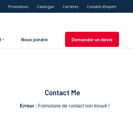
Promotions
Catalogue
Carrières
Conseils d’expert
l
Nous joindre
Demander un devis
n et
Contact Me
Erreur :
Formulaire de contact non trouvé !