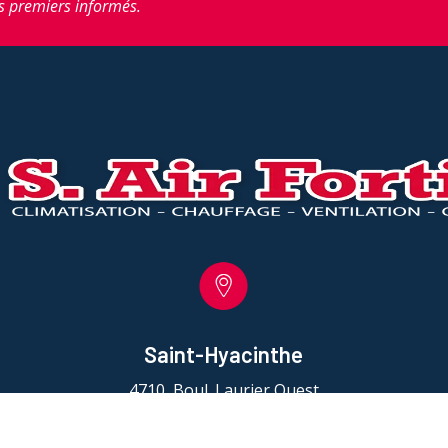
s premiers informés.
Saint-Hyacinthe
4710, Boul. Laurier Ouest
Saint-Hyacinthe, QC J2S 3V2