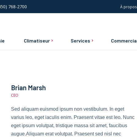
(450) 768-2700
À propos
ie
Climatiseur
Services
Commercia
Climatiseur central
Installations, réparatio
Service d’urgence
Climatiseur mural
entretien commerciaux
Entretien et réparation
résidentielle
Construction neuve
Brian Marsh
CEO
Sed aliquam euismod ipsum non vestibulum. In eget
varius leo, eget iaculis enim. Praesent vitae est leo. Nunc
eget ipsum volutpat, tristique massa sit amet, faucibus
augue.Aliquam erat volutpat. Praesent sed nisl nec