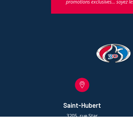
promotions exclusives… soyez le
Saint-Hubert
3205, rue Star
Saint-Hubert, QC J3Y 3W5