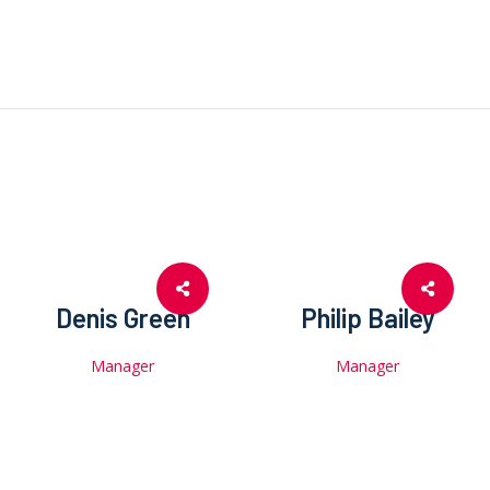
Thermopompe
Fournaise
Géothermie
Climatiseur
Services
Commercial
Nous joindre
Demander
Denis Green
Philip Bailey
un devis
Manager
Manager