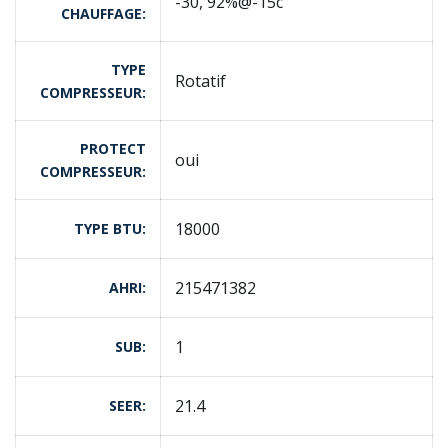
-30, 92%@-15c
CHAUFFAGE
TYPE
Rotatif
COMPRESSEUR
PROTECT
oui
COMPRESSEUR
18000
TYPE BTU
215471382
AHRI
1
SUB
21.4
SEER