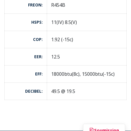
R454B
FREON
11(IV) 8.5(V)
HSPS
1.92 (-15c)
COP
12.5
EER
18000btu(8c), 15000btu(-15c)
EFF
49.5 @ 19.5
DECIBEL
Soumission