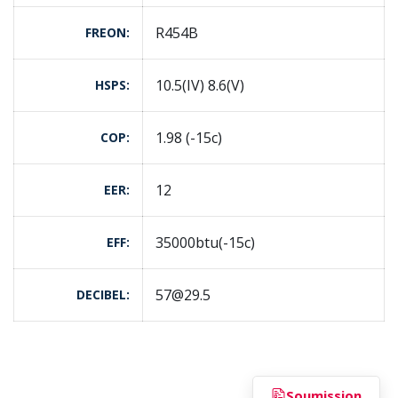
R454B
FREON
10.5(IV) 8.6(V)
HSPS
1.98 (-15c)
COP
12
EER
35000btu(-15c)
EFF
57@29.5
DECIBEL
Soumission