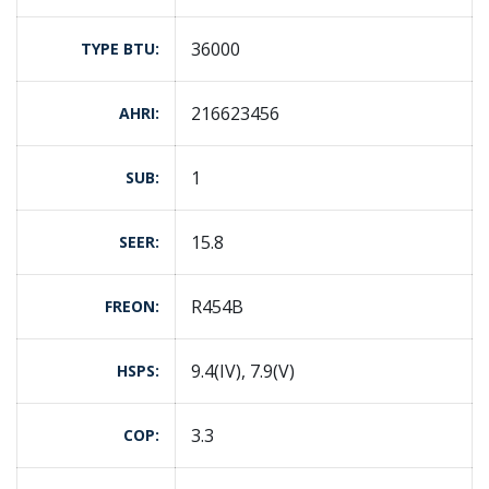
36000
TYPE BTU
216623456
AHRI
1
SUB
15.8
SEER
R454B
FREON
9.4(IV), 7.9(V)
HSPS
3.3
COP