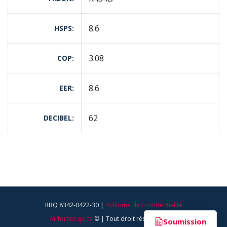
8.6
HSPS
3.08
COP
8.6
EER
62
DECIBEL
RBQ 8342-0422-30 |
Politique de confidentialité
Airfortier.qc.ca
© | Tout droit réservé - 2025
Soumission