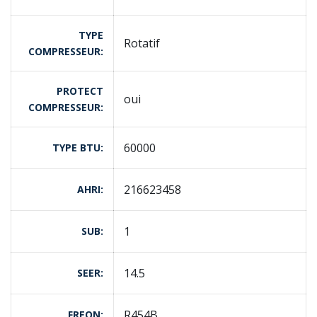
TYPE
Rotatif
COMPRESSEUR
PROTECT
oui
COMPRESSEUR
60000
TYPE BTU
216623458
AHRI
1
SUB
14.5
SEER
R454B
FREON