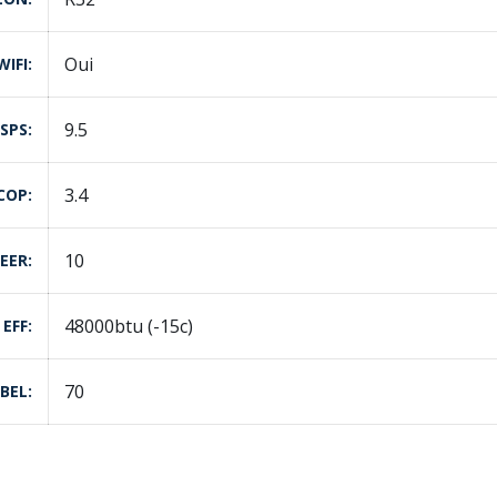
Oui
WIFI
9.5
SPS
3.4
COP
10
EER
48000btu (-15c)
EFF
70
IBEL