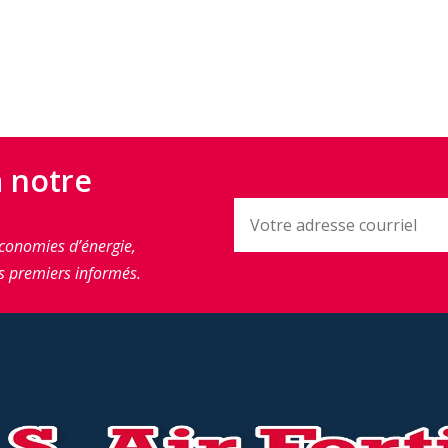
à notre
conomies d’énergie,
s premiers informés.