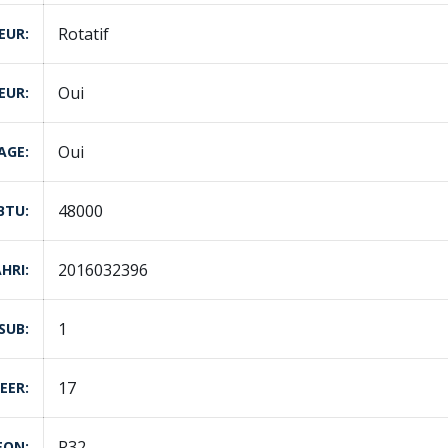
Rotatif
EUR
Oui
EUR
Oui
AGE
48000
BTU
2016032396
AHRI
1
SUB
17
SEER
R32
EON