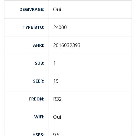
Oui
DEGIVRAGE
24000
TYPE BTU
2016032393
AHRI
1
SUB
19
SEER
R32
FREON
Oui
WIFI
9.5
HSPS