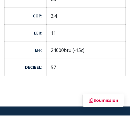
3.4
COP
11
EER
24000btu (-15c)
EFF
57
DECIBEL
Soumission
RBQ 8342-0422-30 |
Politique de confidentialité
Airfortier.qc.ca
© | Tout droit réservé - 2025