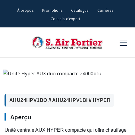
À propos
Promotions
Catalogue
Carrières
Conseils d’expert
AHU24HPV1BO // AHU24HPV1BI // HYPER
Aperçu
Unité centrale AUX HYPER compacte qui offre chauffage