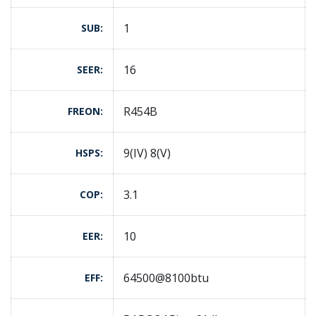
1
SUB
16
SEER
R454B
FREON
9(IV) 8(V)
HSPS
3.1
COP
10
EER
64500@8100btu
EFF